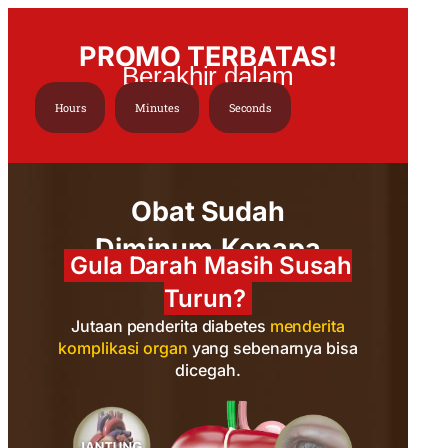
PROMO TERBATAS!
Berakhir dalam
Hours
Minutes
Seconds
Obat Sudah
Diminum,Kenapa
Gula Darah Masih Susah
Turun?
Jutaan penderita diabetes
menderita
komplikasi organ
yang sebenarnya bisa
dicegah.