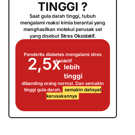
TINGGI ?
Saat gula darah tinggi, tubuh
mengalami reaksi kimia berantai yang
menghasilkan molekul perusak sel
yang disebut
Stres Oksidatif.
Penderita diabetes mengalami stres
2,5x
oksidatif
lebih
tinggi
dibanding orang normal. Dan semakin
tinggi gula darah,
semakin dahsyat
kerusakannya