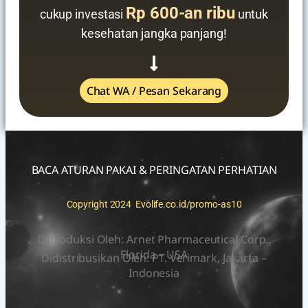
Rp 600-an ribu
cukup investasi
untuk
kesehatan jangka panjang!
Chat WA / Pesan Sekarang
BACA ATURAN PAKAI & PERINGATAN PERHATIAN
Copyright 2024 Evolife.co.id/promo-as10
Diproduksi Oleh: Arnet Pharmaceutical Corp.,
Florida – USA
Didistribusikan Oleh: PT. Verimark, Jakarta –
Indonesia