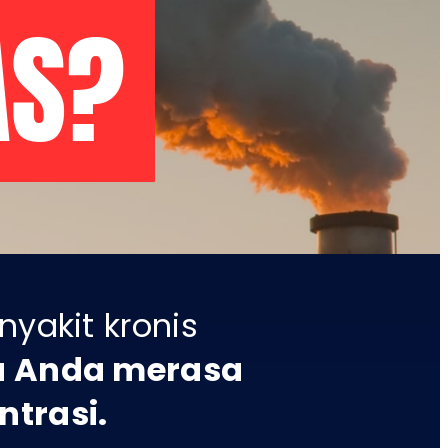
AS?
yakit kronis
a Anda merasa
ntrasi.