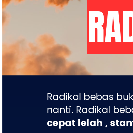
RA
Radikal bebas bu
nanti. Radikal be
cepat lelah , sta