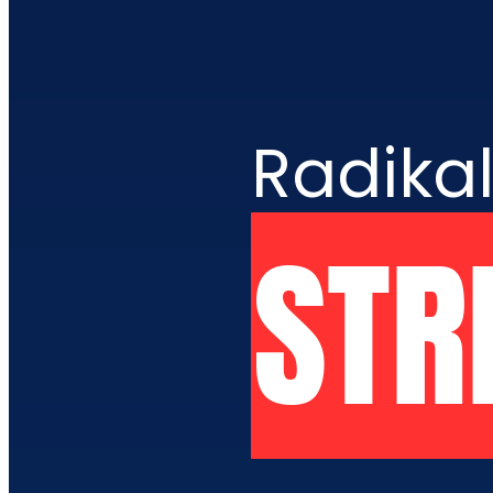
Radika
STR