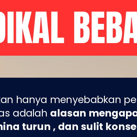
DIKAL BEB
kan hanya menyebabkan pen
bas adalah
alasan mengap
mina turun , dan sulit konse