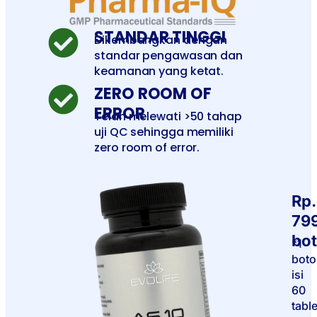
STANDAR TINGGI
Dikembangkan dengan
standar pengawasan dan
keamanan yang ketat.
ZERO ROOM OF
ERROR
Telah melewati >50 tahap
uji QC sehingga memiliki
zero room of error.
Rp.
79
bot
*1
boto
isi
60
table