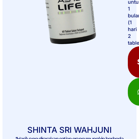
untu
1
bula
(1
hari
2
table
SHINTA SRI WAHJUNI
*Hasil yang dirasakan setiap orang mungkin berbeda