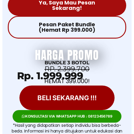
Ya, Saya Mau Pesan
Sekarang!
Pesan Paket Bundle
(Hemat Rp 399.000)
HARGA PROMO
BUNDLE 3 BOTOL
RP. 2.399.700
Rp. 1.999.999
HEMAT 399.000!
BELI SEKARANG !!!
KONSULTASI VIA WHATSAPP HUB : 08123456789
*Hasil yang didapatkan setiap individu bisa berbeda-
beda. Informasi ini hanya ditujukan untuk edukasi dan