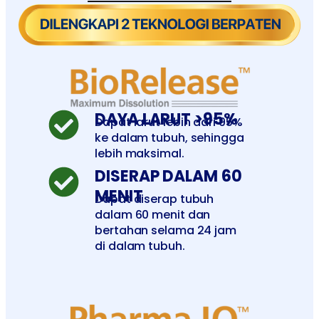
DAYA LARUT >95%
Dapat larut lebih dari 95%
ke dalam tubuh, sehingga
lebih maksimal.
DISERAP DALAM 60
MENIT
D
apat diserap tubuh
dalam 60 menit dan
bertahan selama 24 jam
di dalam tubuh.