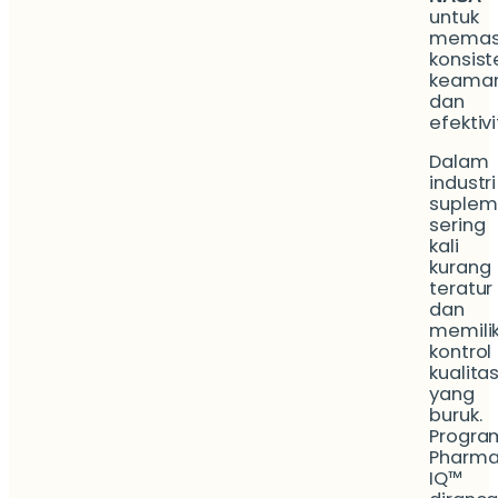
untuk
memas
konsist
keaman
dan
efektivi
Dalam
industri
suplem
sering
kali
kurang
teratur
dan
memilik
kontrol
kualita
yang
buruk.
Progra
Pharm
IQ™