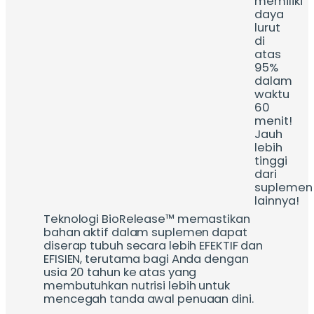
memiliki
daya
lurut
di
atas
95%
dalam
waktu
60
menit!
Jauh
lebih
tinggi
dari
suplemen
lainnya!
Teknologi BioRelease™ memastikan
bahan aktif dalam suplemen dapat
diserap tubuh secara lebih EFEKTIF dan
EFISIEN, terutama bagi Anda dengan
usia 20 tahun ke atas yang
membutuhkan nutrisi lebih untuk
mencegah tanda awal penuaan dini.