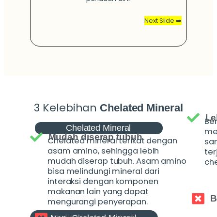
Next Slide ➡️
3 Kelebihan
Chelated Mineral
Le
Ben
Chelated Mineral
me
Mudah diserap tubuh
Chelated mineral terikat dengan
sa
asam amino, sehingga lebih
ter
mudah diserap tubuh. Asam amino
che
bisa melindungi mineral dari
interaksi dengan komponen
makanan lain yang dapat
B
mengurangi penyerapan.