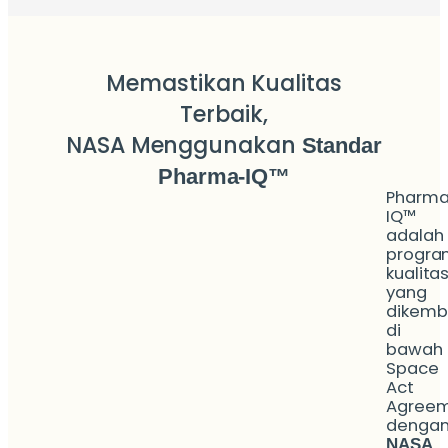
Memastikan Kualitas
Terbaik,
NASA Menggunakan
Standar
Pharma-IQ™
Pharm
IQ™
adalah
progra
kualita
yang
dikemb
di
bawah
Space
Act
Agree
denga
NASA