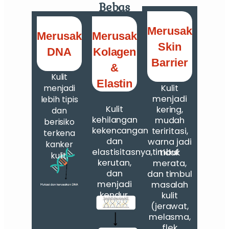
Bebas
Merusak
Merusak
Merusak
Skin
DNA
Kolagen
Barrier
&
Kulit
Elastin
Kulit
menjadi
menjadi
lebih tipis
Kulit
kering,
dan
kehilangan
mudah
berisiko
kekencangan
teriritasi,
terkena
dan
warna jadi
kanker
elastisitasnya,timbul
tidak
kulit.
kerutan,
merata,
dan
dan timbul
menjadi
masalah
kendur.
kulit
(jerawat,
melasma,
flek