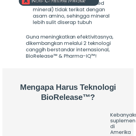
Non- Chelated Mineral
Sulit diserap tubuh
Mineral biasa (non-chelated
mineral) tidak terikat dengan
asam amino, sehingga mineral
lebih sulit diserap tubuh
Guna meningkatkan efektivitasnya,
dikembangkan melalui 2 teknologi
canggih berstandar internasional,
BioRelease™ & Pharma-IQ™
!
Mengapa Harus Teknologi
BioRelease™?
Kebanyak
suplemen
di
Amerika