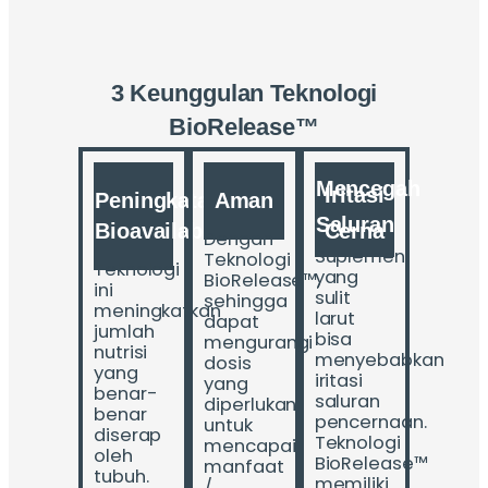
3 Keunggulan Teknologi
BioRelease™
Mencegah
Iritasi
Peningkatan
Aman
Saluran
Cerna
Bioavailabilitas
Dengan
Suplemen
Teknologi
Teknologi
yang
BioRelease™,
ini
sulit
sehingga
meningkatkan
larut
dapat
jumlah
bisa
mengurangi
nutrisi
menyebabkan
dosis
yang
iritasi
yang
benar-
saluran
diperlukan
benar
pencernaan.
untuk
diserap
Teknologi
mencapai
oleh
BioRelease™
manfaat
tubuh.
memiliki
/