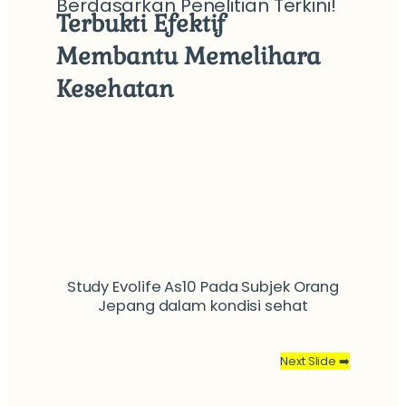
Berdasarkan Penelitian Terkini!
Terbukti Efektif
Membantu
Memelihara
Kesehatan
Study Evolife As10 Pada Subjek Orang
Jepang dalam kondisi sehat
Terj
Next Slide ➡️
pada
merup