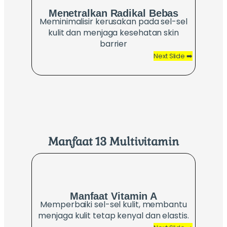
Menetralkan Radikal Bebas
Mel
Meminimalisir kerusakan pada sel-sel
Me
kulit dan menjaga kesehatan skin
me
barrier
Next Slide ➡️
Manfaat
13 Multivitamin
Man
B1
Manfaat
Vitamin A
Pantote
Memperbaiki sel-sel kulit, membantu
Memba
menjaga kulit tetap kenyal dan elastis.
pemb