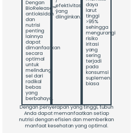
Dengan
daya
efektivitas
BioRelease™,
larut
yang
antioksidan
tinggi
diinginkan.
dan
>95%
nutrisi
sehingga
penting
mengurangi
lainnya
risiko
dapat
iritasi
dimanfaatkan
yang
secara
sering
optimal
terjadi
untuk
pada
melindungi
konsumsi
sel dari
suplemen
radikal
biasa
bebas
yang
berbahaya.
Dengan penyerapan yang tinggi, tubuh
Anda dapat memanfaatkan setiap
nutrisi dengan efisien dan memberikan
manfaat kesehatan yang optimal.