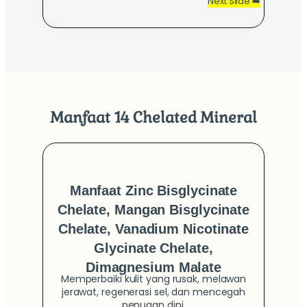
Next Slide ➡️
Manfaat
14 Chelated Mineral
Manfaat Zinc Bisglycinate
Chelate, Mangan Bisglycinate
Man
Chelate, Vanadium Nicotinate
Kalsiu
Glycinate Chelate,
Dimagnesium Malate
Meni
Memperbaiki kulit yang rusak, melawan
jerawat, regenerasi sel, dan mencegah
penuaan dini.